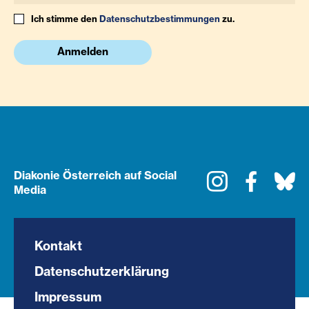
Ich stimme den
Datenschutzbestimmungen
zu.
Anmelden
Diakonie Österreich auf Social
Instagram
Faceboo
Bl
Media
Kontakt
Datenschutzerklärung
Impressum