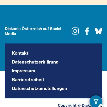
Diakonie Österreich auf Social
Instagram
Faceboo
Bl
Media
Kontakt
Datenschutzerklärung
Impressum
Barrierefreiheit
Datenschutzeinstellungen
Toggl
Copyright © Diakonie.at
0