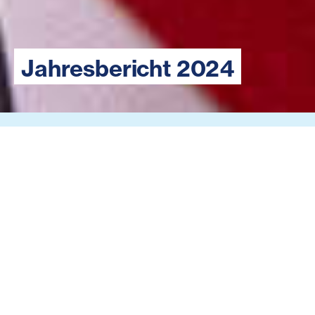
Jahresbericht 2024
1874 + 150 = 2024
Jesus Christus spricht: „Denn ich bin hungrig gewesen
und ihr habt mir zu essen gegeben. Ich bin ein Fremder
gewesen und ihr habt mich aufgenommen. Ich bin krank
gewesen und ihr habt mich besucht.“ (Mt 25,35-40 in
Auszügen)
„Diakonisches Handeln beginnt mit der Wahrnehmung
von Not“, so heißt es in der grundlegenden Erklärung