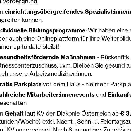
m Vordergrund.
in
einrichtungsübergreifendes Spezialist:inne
ugreifen können.
ndividuelle Bildungsprogramme
: Wir haben eine
ber auch eine Onlineplattform für Ihre Weiterbild
mmer up to date bleibt!
esundheitsfördernde Maßnahmen
- Rückenfitk
itnesscenterzuschuss, uvm. Bleiben Sie gesund an
uch unsere Arbeitsmediziner:innen.
ratis Parkplatz
vor dem Haus - nie mehr Parkpla
ahlreiche Mitarbeiter:innenevents
und
Einkauf
eschäften
in
Gehalt
laut KV der Diakonie Österreich ab
€ 3
tunden/Woche) exkl. Nacht-, Sonn- u. Feiertagsz
aut KV angerechnet. Nach 6-monatiger Zugehörig