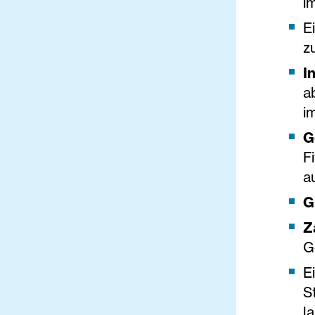
i
E
z
I
a
i
G
F
a
G
Z
G
E
S
l