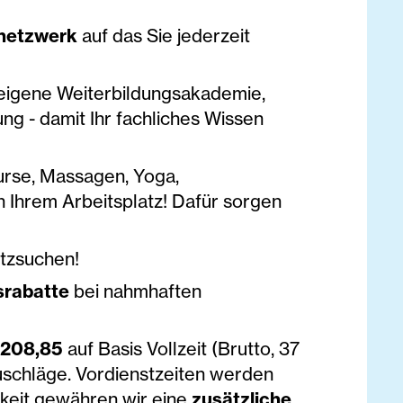
nnetzwerk
auf das Sie jederzeit
 eigene Weiterbildungsakademie,
ung - damit Ihr fachliches Wissen
urse, Massagen, Yoga,
 Ihrem Arbeitsplatz! Dafür sorgen
tzsuchen!
srabatte
bei nahmhaften
.208,85
auf Basis Vollzeit (Brutto, 37
uschläge. Vordienstzeiten werden
keit gewähren wir eine
zusätzliche