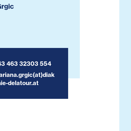
rgic
43 463 32303 554
riana.grgic(at)diak
ie-delatour.at