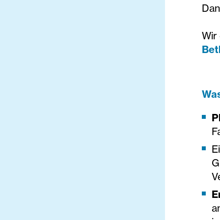
Dan
Wir
Bet
Was
P
F
E
G
V
E
a