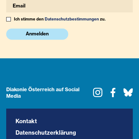
Ich stimme den
Datenschutzbestimmungen
zu.
Anmelden
Diakonie Österreich auf Social
Instagram
Faceboo
Bl
Media
Kontakt
Datenschutzerklärung