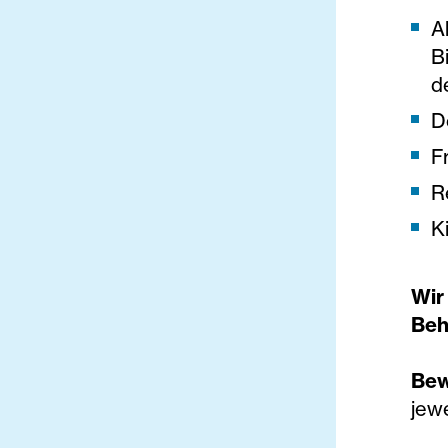
A
B
d
D
F
R
K
Wir
Beh
Bew
jewe