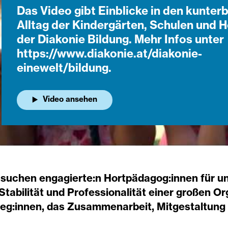
Das Video gibt Einblicke in den kunter
Alltag der Kindergärten, Schulen und H
der Diakonie Bildung. Mehr Infos unter
https://www.diakonie.at/diakonie-
einewelt/bildung.
Video ansehen
 suchen engagierte:n Hortpädagog:innen für un
 Stabilität und Professionalität einer großen 
leg:innen, das Zusammenarbeit, Mitgestaltung u