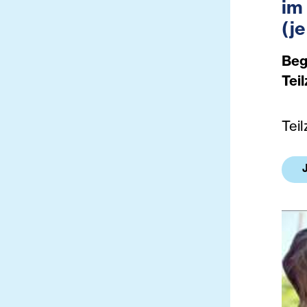
im
(j
Beg
Teil
Teil