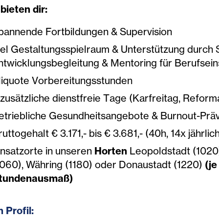
bieten dir:
pannende Fortbildungen & Supervision
iel Gestaltungsspielraum & Unterstützung durch S
ntwicklungsbegleitung & Mentoring für Berufsein
liquote Vorbereitungsstunden
 zusätzliche dienstfreie Tage (Karfreitag, Reforma
etriebliche Gesundheitsangebote & Burnout-Prä
ruttogehalt € 3.171,- bis € 3.681,- (40h, 14x jährli
insatzorte in unseren
Horten
Leopoldstadt (1020)
1060), Währing (1180) oder Donaustadt (1220)
(j
tundenausmaß)
 Profil: