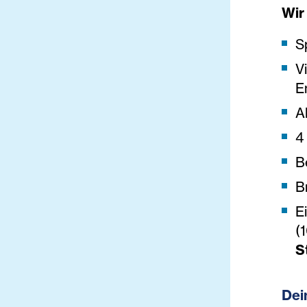
Wir 
S
V
E
A
4
B
B
E
(
S
Dein