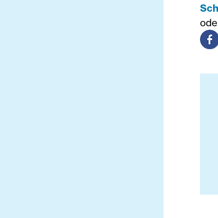
Sch
ode