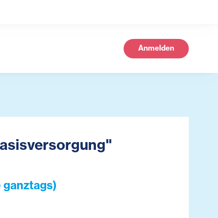
Anmelden
Basisversorgung"
e ganztags)