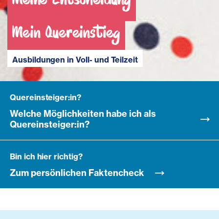
Gut vorbereitet
Meine Entscheidung
Meine Zukunft
in den Sozialberuf
Mein Quereinstieg
Mit Matura und Diplom
mit dem Vorbereitungslehrgang
Ausbildungen in Voll- und Teilzeit
für Schüler:innen ab 14 Jahren
Quereinsteiger:in?
Welche Möglichkeiten habe ich als
Quereinsteiger:in?
Bin ich hier richtig?
Zum persönlichen Faktencheck