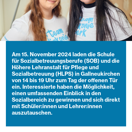
Am 15. November 2024 laden die Schule
für Sozialbetreuungsberufe (SOB) und die
Höhere Lehranstalt für Pflege und
Sozialbetreuung (HLPS) in Gallneukirchen
von 14 bis 19 Uhr zum Tag der offenen Tür
ein. Interessierte haben die Möglichkeit,
einen umfassenden Einblick in den
Sozialbereich zu gewinnen und sich direkt
mit Schüler:innen und Lehrer:innen
auszutauschen.