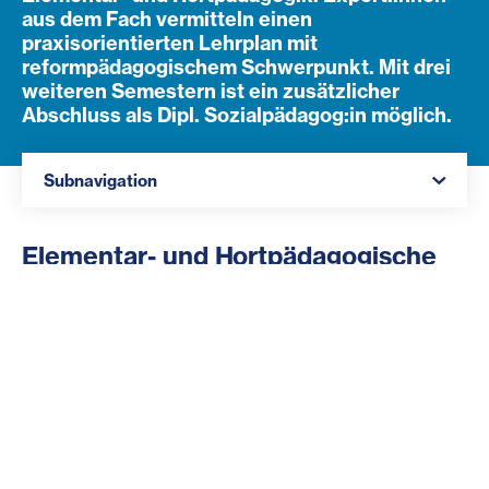
aus dem Fach vermitteln einen
praxisorientierten Lehrplan mit
reformpädagogischem Schwerpunkt. Mit drei
weiteren Semestern ist ein zusätzlicher
Abschluss als Dipl. Sozialpädagog:in möglich.
Navigation öffnen
Subnavigation
Elementar- und Hortpädagogische
Ausbildung
Die sechssemestrige, berufsbegleitende Ausbildung
am Kolleg für Elementar- und Hortpädagogik setzt auf
umfangreiches theoretisches Fachwissen und einen
hohen Praxisbezug, vermittelt von Expert:innen aus
dem Fach. Mit dem Abschluss qualifizieren Sie sich für
den Beruf als Elementarpädagog:in in Kindergärten
und Kleinkindgruppen sowie als Hortpädagog:in.