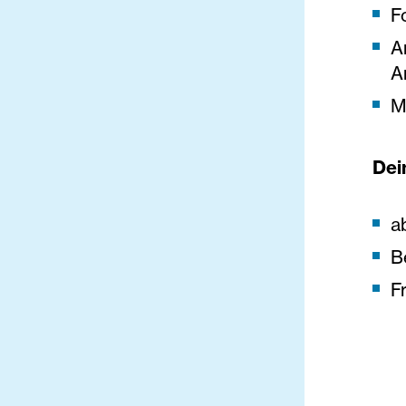
F
A
A
M
Dein
a
B
F