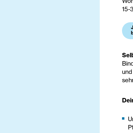
Woh
15-
Sel
Bin
und 
sehr
Dei
U
P