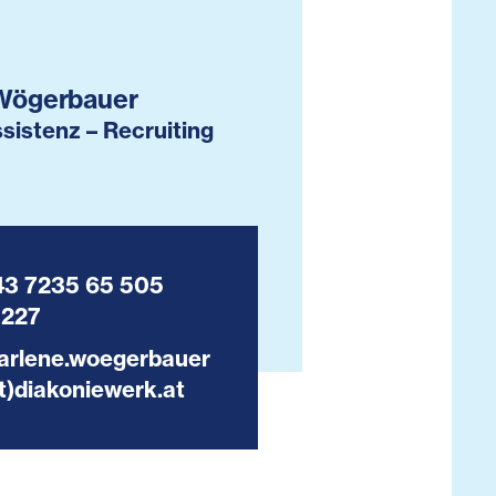
Wögerbauer
sistenz – Recruiting
43 7235 65 505
1227
arlene.woegerbauer
t)diakoniewerk.at