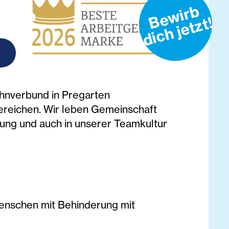
B
e
w
i
r
b
d
i
c
h
j
e
t
z
t
vielen
!
.
nverbund in Pregarten
ereichen. Wir leben Gemeinschaft
itung und auch in unserer Teamkultur
Menschen mit Behinderung mit