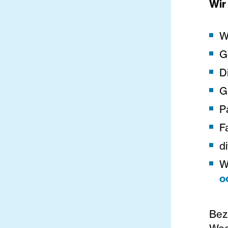
Wir
W
G
D
G
P
F
d
W
o
Beza