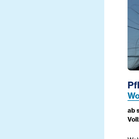
Pf
Wo
ab 
Voll