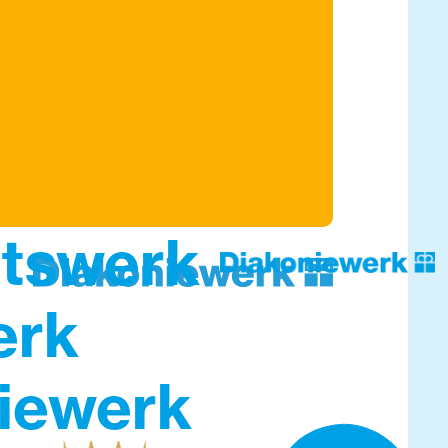
tswerk
erk
iewerk