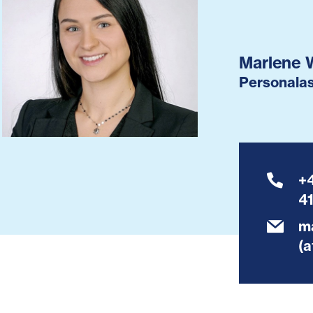
Marlene 
Personalas
+
4
m
(a