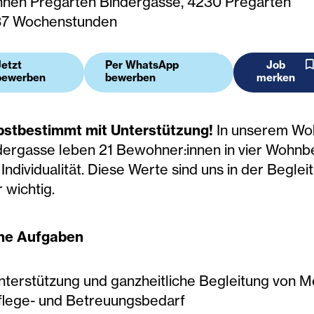
nen Pregarten Bindergasse, 4230 Pregarten
Ein Werk mit 
37 Wochenstunden
Möglichkeiten
Jetzt
Per WhatsApp
Job
bewerben
bewerben
merken
bstbestimmt mit Unterstützung!
In unserem Woh
dergasse leben 21 Bewohner:innen in vier Wohnb
Individualität. Diese Werte sind uns in der Begle
 wichtig.
ne Aufgaben
nterstützung und ganzheitliche Begleitung von 
flege- und Betreuungsbedarf