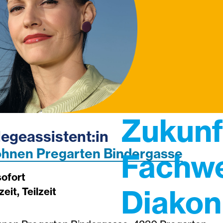
Zukunf
legeassistent:in
hnen Pregarten Bindergasse
Fachw
sofort
Diakon
zeit, Teilzeit