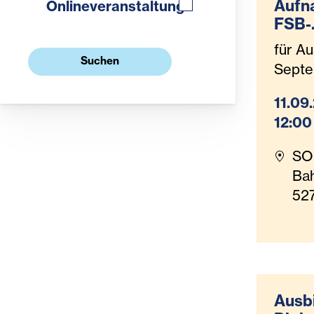
Aufn
Onlineveranstaltung
FSB-
Alten
für Au
enarb
Suchen
Sept
Pfleg
(Teilz
11.09
12:00
SO
Bah
52
Ausbi