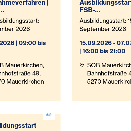
ahmeverfahren |
Ausbildungsstart
FSB-
arbeit/Behindert
Behindertenbegl
sbildungsstart:
Ausbildungsstart: 1
eit inkl.
g - KEINE Anme
ember 2026
September 2026
eassistenz
mehr möglich!
eit)
.2026 | 09:00 bis
15.09.2026 - 07.
| 16:00 bis 21:00
B Mauerkirchen,
SOB Mauerkirch
nhofstraße 49,
Bahnhofstraße 
70 Mauerkirchen
5270 Mauerkirc
ldungsstart