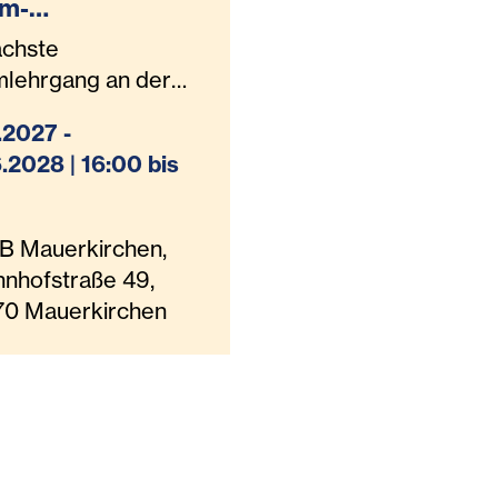
om-
lbetreuer:in
ächste
A - 09.2027
mlehrgang an der
auerkirchen
.2027 -
t voraussichtlich im
.2028 | 16:00 bis
mber 2027
B Mauerkirchen,
nhofstraße 49,
70 Mauerkirchen