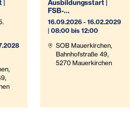
 |
Ausbildungsstart |
FSB-
eitun
Altenarbeit/Behindert
5.
16.09.2026 - 16.02.2029
ldung
enarbeit inkl.
| 08:00 bis 12:00
Pflegeassistenz
(Teilzeit)
07.2028
SOB Mauerkirchen,
Bahnhofstraße 49,
5270 Mauerkirchen
en,
49,
hen