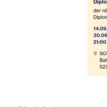
Dipl
Sozia
der n
BB/B
Diplo
SOB M
14.09
starte
30.06
Septe
21:00
SO
Bah
52