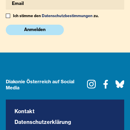
Ich stimme den
Datenschutzbestimmungen
zu.
Anmelden
Diakonie Österreich auf Social
Instagram
Faceboo
Bl
Media
Kontakt
Datenschutzerklärung