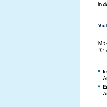
in 
Vie
Mit
für 
I
A
E
A