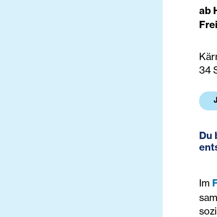
ab 
Frei
Kär
34 
Du 
ent
Im
F
sam
soz