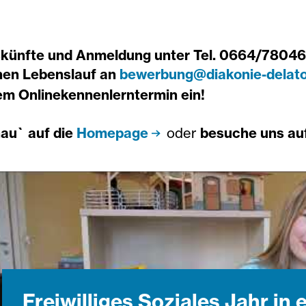
künfte und Anmeldung unter Tel. 0664/780466
nen Lebenslauf an
bewerbung@diakonie-delato
em Onlinekennenlerntermin ein!
au` auf die
Homepage
oder
besuche uns au
Freiwilliges Soziales Jahr in 