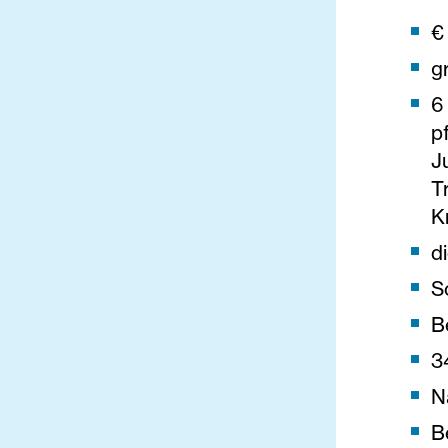
€
g
6
p
J
T
K
d
S
B
3
N
B