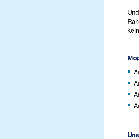
Und
Rah
kein
Mög
A
A
A
A
Uns