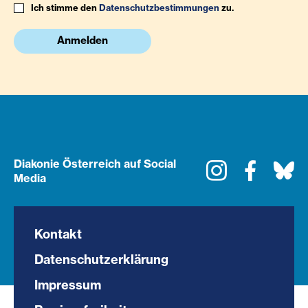
Ich stimme den
Datenschutzbestimmungen
zu.
Anmelden
Diakonie Österreich auf Social
Instagram
Faceboo
Bl
Media
Kontakt
Datenschutzerklärung
Impressum