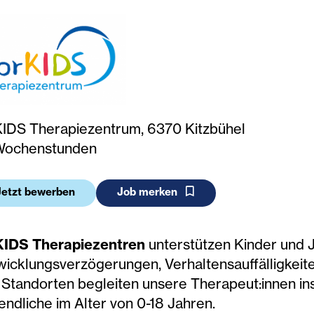
Ein Werk mit 
Möglichkeiten
KIDS Therapiezentrum, 6370 Kitzbühel
Wochenstunden
Jetzt bewerben
Job merken
KIDS Therapiezentren
unterstützen Kinder und 
wicklungsverzögerungen, Verhaltensauffälligkei
9 Standorten begleiten unsere Therapeut:innen i
endliche im Alter von 0-18 Jahren.