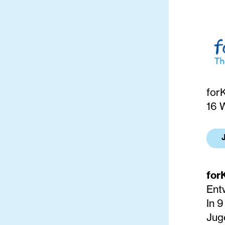
for
16 
for
Ent
In 
Jug