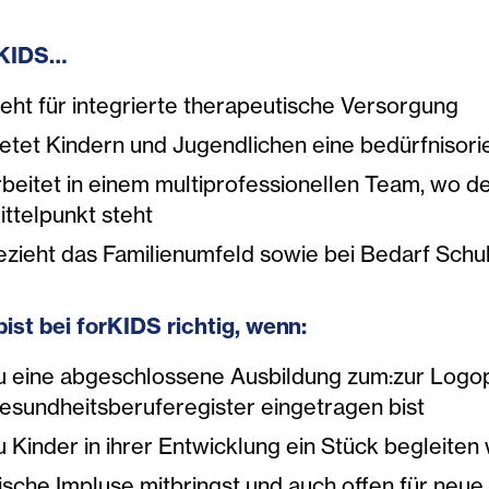
KIDS…
teht für integrierte therapeutische Versorgung
ietet Kindern und Jugendlichen eine bedürfnisori
rbeitet in einem multiprofessionellen Team, wo d
ittelpunkt steht
ezieht das Familienumfeld sowie bei Bedarf Schu
bist bei forKIDS richtig, wenn:
u eine abgeschlossene Ausbildung zum:zur Logopä
esundheitsberuferegister eingetragen bist
u Kinder in ihrer Entwicklung ein Stück begleiten w
rische Impluse mitbringst und auch offen für neu