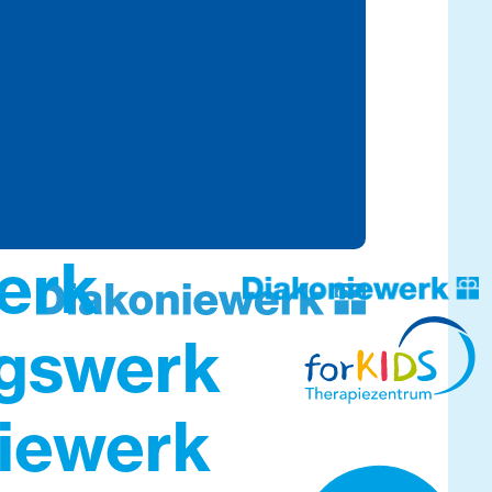
erk
ngswerk
iewerk