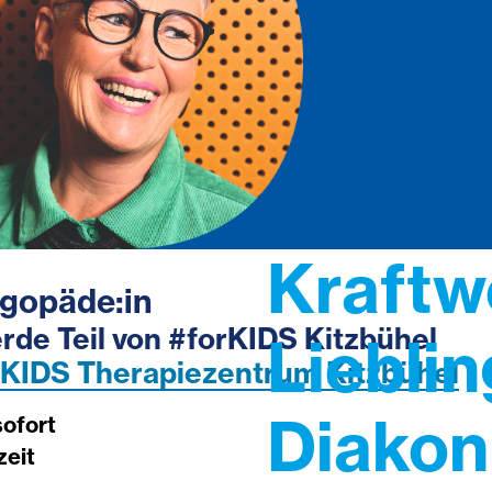
Kraftw
gopäde:in
rde Teil von #forKIDS Kitzbühel
Liebli
rKIDS Therapiezentrum Kitzbühel
Diakon
sofort
zeit