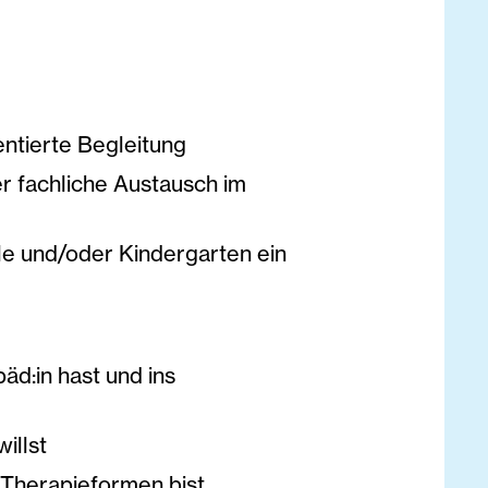
entierte Begleitung
er fachliche Austausch im
le und/oder Kindergarten ein
d:in hast und ins
illst
e Therapieformen bist