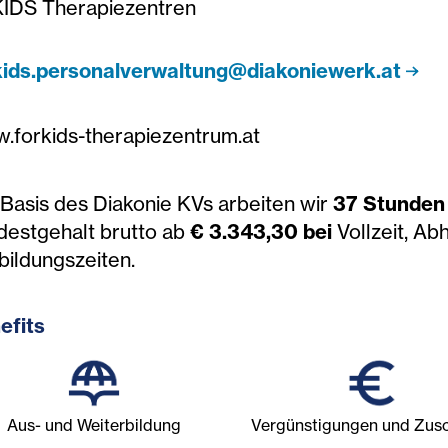
KIDS Therapiezentren
kids.personalverwaltung@diakoniewerk.at
.forkids-therapiezentrum.at
 Basis des Diakonie KVs arbeiten wir
37 Stunde
destgehalt brutto ab
€
3.343,30
bei
Vollzeit, Ab
bildungszeiten.
efits
Aus- und Weiterbildung
Vergünstigungen und Zus