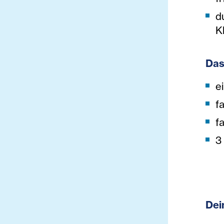
d
K
Das
e
f
f
3
Dei