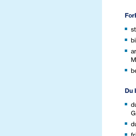
For
s
b
a
M
b
Du 
d
G
d
f