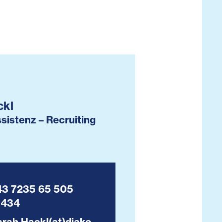
ckl
sistenz – Recruiting
43 7235 65 505
1434
rah.Hackl(at)diako