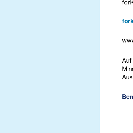
for
for
www
Auf
Min
Aus
Ben