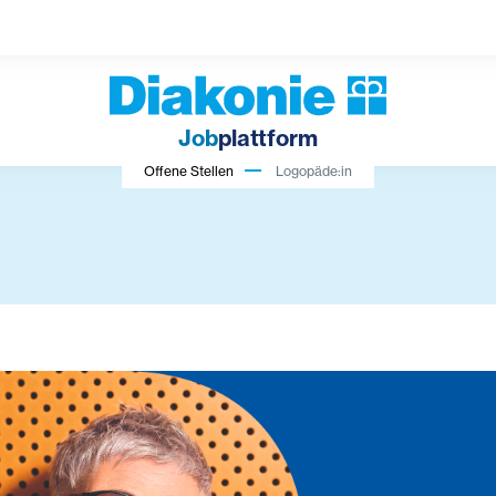
Job
plattform
Offene Stellen
Logopäde:in