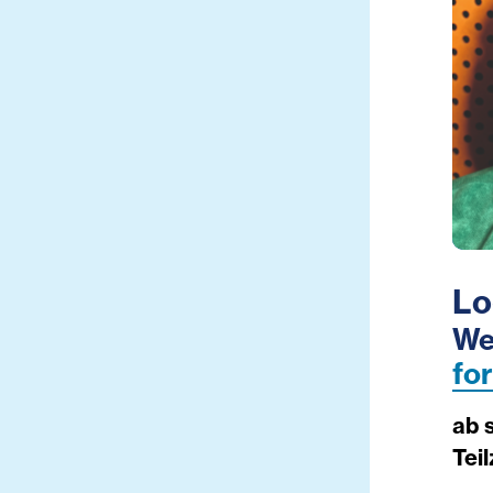
Lo
We
fo
ab 
Teil