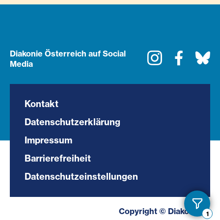
Diakonie Österreich auf Social
Instagram
Faceboo
Bl
Media
Kontakt
Datenschutzerklärung
Impressum
Barrierefreiheit
Datenschutzeinstellungen
Toggl
Copyright © Diakonie.at
1