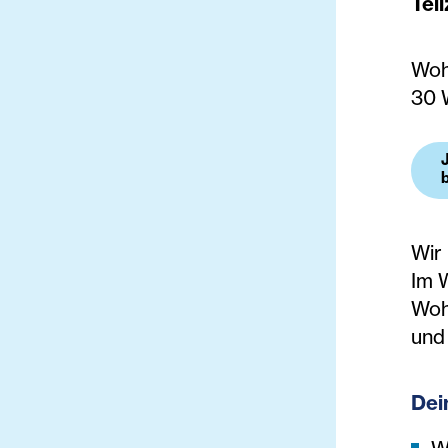
Teil
Woh
30 
Wir
Im 
Woh
und 
Dei