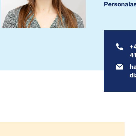
Personalas
+
4
h
di