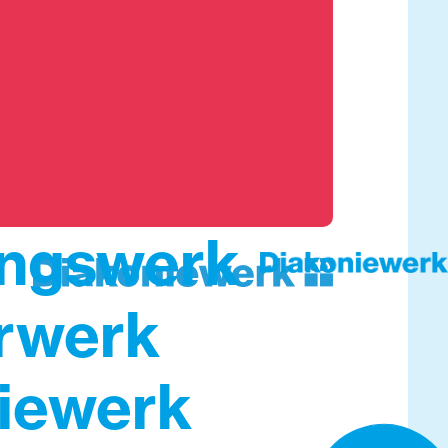
ungswerk
rwerk
iewerk