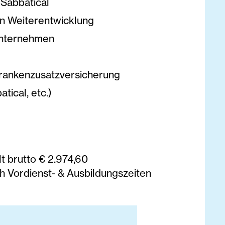
 Sabbatical
en Weiterentwicklung
 Unternehmen
rankenzusatzversicherung
tical, etc.)
lt brutto € 2.974,60
h Vordienst- & Ausbildungszeiten