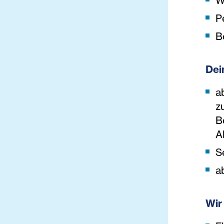
W
P
B
Dein
a
z
B
A
S
a
Wir