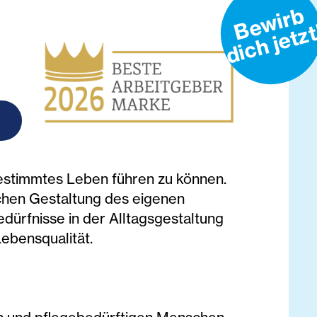
B
e
w
i
r
b
d
i
c
h
j
e
t
z
t
vielen
.
bestimmtes Leben führen zu können.
chen Gestaltung des eigenen
dürfnisse in der Alltagsgestaltung
Lebensqualität.