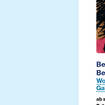
Be
Be
Wo
Ga
ab 