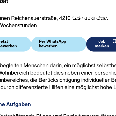
zeit
Ein Werk mit 
Möglichkeiten
nen Reichenauerstraße, 4210 Gallneukirchen
Wochenstunden
Jetzt
Per WhatsApp
Job
bewerben
bewerben
merken
 begleiten Menschen darin, ein möglichst selbst
Wohnbereich bedeutet dies neben einer persönli
nbereiches, die Berücksichtigung individueller Be
durch differenzierte Hilfen eine möglichst hohe 
ne Aufgaben