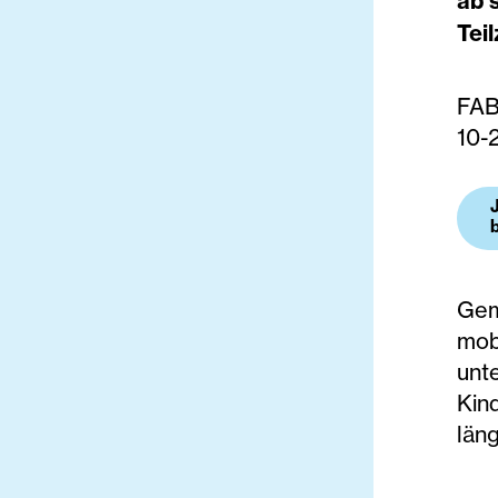
ab 
Teil
FAB
10-
Gem
mob
unt
Kin
läng