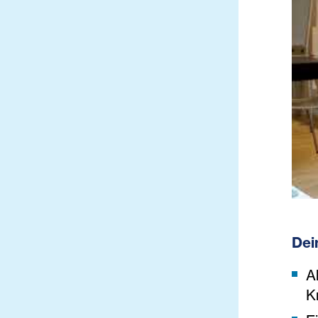
Dein
A
K