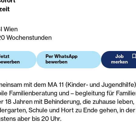
sofort
Ein Werk mit 
zeit
Möglichkeiten
I Wien
20 Wochenstunden
Jetzt
Per WhatsApp
Job
bewerben
bewerben
merken
einsam mit dem MA 11 (Kinder- und Jugendhilfe)
ile Familienberatung und – begleitung für Famili
er 18 Jahren mit Behinderung, die zuhause leben
dergarten, Schule und Hort zu Ende gehen, in der
stens aber bis 20 Uhr.