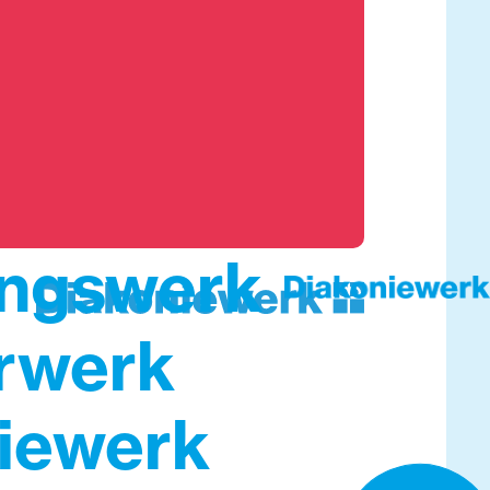
ungswerk
rwerk
iewerk