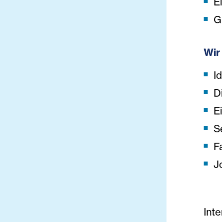
E
G
Wir
I
D
E
S
F
J
Int