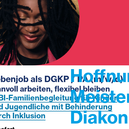
Hoffn
benjob als DGKP / PA (m/w/d)
nvoll arbeiten, flexibel bleiben
Meiste
BI-Familienbegleitung für Kinder
d Jugendliche mit Behinderung
Diakon
rch Inklusion