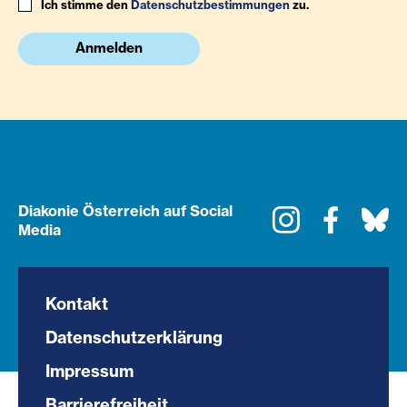
Ich stimme den
Datenschutzbestimmungen
zu.
Anmelden
Diakonie Österreich auf Social
Instagram
Faceboo
Bl
Media
Kontakt
Datenschutzerklärung
Impressum
Barrierefreiheit