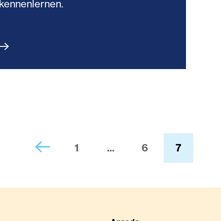
kennenlernen.
1
...
6
7