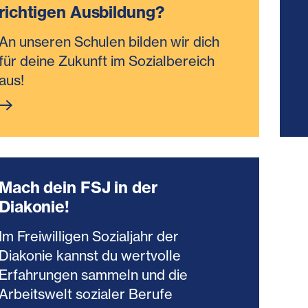
richtigen Ausbildung?
An unseren Schulen bilden wir dich
für deine Zukunft im Sozialbereich
aus!
Mach dein FSJ in der
Diakonie!
Im Freiwilligen Sozialjahr der
Diakonie kannst du wertvolle
Erfahrungen sammeln und die
Arbeitswelt sozialer Berufe