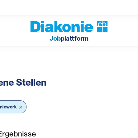
Job
plattform
ene Stellen
bar Filter
oniewerk
rgebnisse