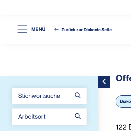
MENÜ
Zurück zur Diakonie Seite
Off
Toggle Side
Stichwortsuche
Diak
Arbeitsort
122
E