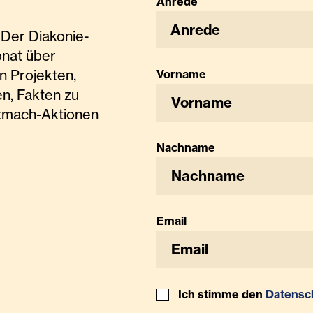
Anrede
Anrede
Der Diakonie-
onat über
n Projekten,
Vorname
n, Fakten zu
tmach-Aktionen
Nachname
Email
Ich stimme den
Datensc