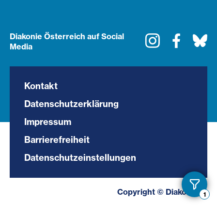
Diakonie Österreich auf Social
Instagram
Faceboo
Bl
Media
Kontakt
Datenschutzerklärung
Impressum
Barrierefreiheit
Datenschutzeinstellungen
Toggl
Copyright © Diakonie.at
1