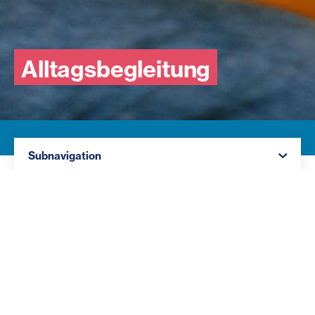
Alltagsbegleitung
Navigation öffnen
Subnavigation
Für alle, die Interesse an der Arbeit mit Menschen
haben, Erfahrungen sammeln möchten und für den
Einstieg in den Sozialbereich eine erste Ausbildung
suchen, bietet die Ausbildung Alltagsbegleitung eine
großartige Chance. Alltagsbegleiter:innen unterstützen
die Teams in der Arbeit mit Menschen mit
Beeinträchtigung und übernehmen dabei wichtige
Aufgaben. Die UBV-Qualifikation (Unterstützung in der