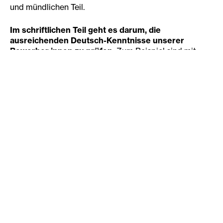
und mündlichen Teil.
Im schriftlichen Teil geht es darum, die
ausreichenden Deutsch-Kenntnisse unserer
Bewerber:innen zu prüfen:
Zum Beispiel sind mit
vorgegebenen Begriffen Sätze zu bilden, zu
bestimmten Fragestellungen kurze Texte zu verfassen
oder fehlerhafte Texte richtigzustellen. Auch einfache
Rechenaufgaben und Multiple Choice Fragen sind
dabei. Dieser Teil dauert 1 Stunde. Einen
Kugelschreiber mitbringen genügt, Handy bitte
ausschalten und alle Unterlagen (bis auf die
Selbstpräsentation) in Kopie mitnehmen.
Im Anschluss an den schriftlichen Teil, ist die
Terminvergabe für das Aufnahmegespräch.
Dieses
findet in den nachfolgenden Tagen statt und dauert ca.
30 Minuten. Wir beginnen hier mit der
Selbstpräsentation, die Sie zuhause vorbereitet haben
und auch Sie haben Gelegenheit Fragen zu stellen.
Nach dem Aufnahmegespräch soll klar sein in welcher