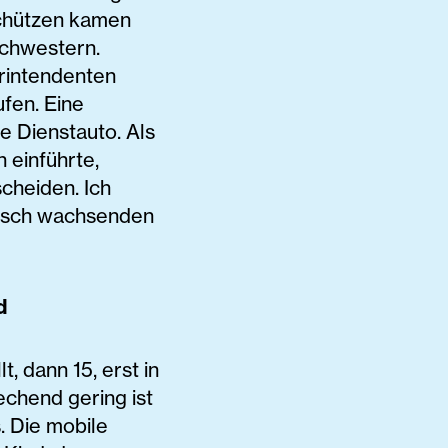
chützen kamen
chwestern.
rintendenten
fen. Eine
e Dienstauto. Als
 einführte,
cheiden. Ich
rasch wachsenden
d
, dann 15, erst in
echend gering ist
. Die mobile