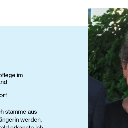
flege im
and
orf
Ich stamme aus
sängerin werden,
ald erkannte ich