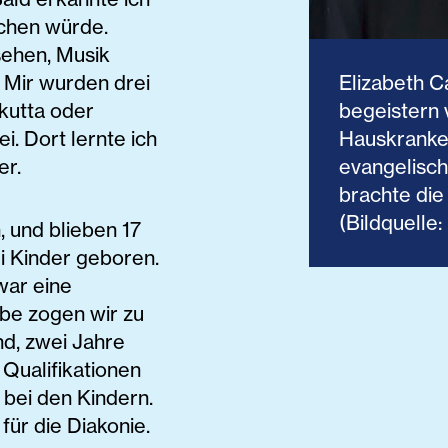
ichen würde.
sehen, Musik
. Mir wurden drei
Elizabeth Ca
kutta oder
begeistern 
ei. Dort lernte ich
Hauskranken
er.
evangelisch
brachte die
(Bildquelle:
, und blieben 17
ei Kinder geboren.
war eine
ebe zogen wir zu
nd, zwei Jahre
Qualifikationen
 bei den Kindern.
ür die Diakonie.