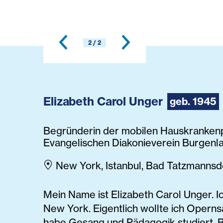
2 / 2
Elizabeth Carol Unger
geb. 1945
Begründerin der mobilen Hauskrankenp
Evangelischen Diakonieverein Burgenl
New York, Istanbul, Bad Tatzmannsd
Mein Name ist Elizabeth Carol Unger. 
New York. Eigentlich wollte ich Opern
habe Gesang und Pädagogik studiert. B