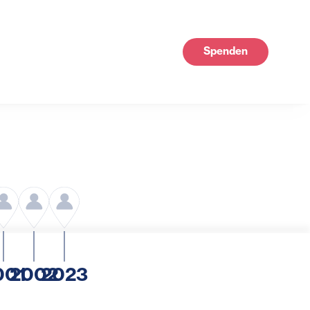
Spenden
001
2002
2023