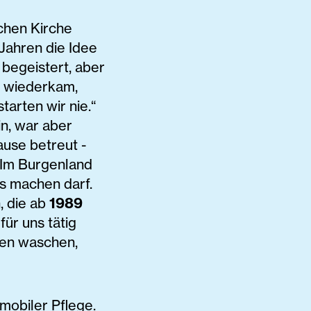
chen Kirche
-Jahren die Idee
begeistert, aber
r wiederkam,
starten wir nie.“
in, war aber
ause betreut ­
. Im Burgenland
 ­machen darf.
, die ab
1989
ür uns tätig
ten waschen,
mobiler Pflege.