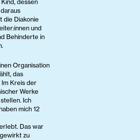
 Kind, dessen
 daraus
at die Diakonie
iter:innen und
nd Behinderte in
n.
einen Organisation
hlt, das
 Im Kreis der
nischer Werke
stellen. Ich
e haben mich 12
erlebt. Das war
tgewirkt zu