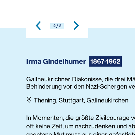
2 / 2
Irma Gindelhumer
1867-1962
Gallneukrichner Diakonisse, die drei M
Behinderung vor den Nazi-Schergen ve
Thening, Stuttgart, Gallneukirchen
In Momenten, die größte Zivilcourage v
oft keine Zeit, um nachzudenken und 
spontane Mut muss aus einer gefestigt