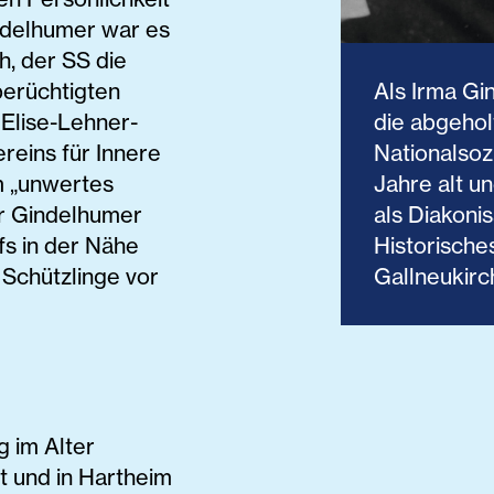
ndelhumer war es
eh, der SS die
berüchtigten
Als Irma G
 Elise-Lehner-
die abgehol
reins für Innere
Nationalsozi
m „unwertes
Jahre alt un
r Gindelhumer
als Diakonis
ofs in der Nähe
Historische
r Schützlinge vor
Gallneukirc
 im Alter
t und in Hartheim