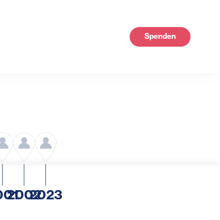
Spenden
001
2002
2023