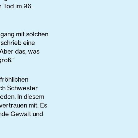
m Tod im 96.
mgang mit solchen
schrieb eine
„Aber das, was
groß.“
 fröhlichen
ich Schwester
eden. In diesem
ertrauen mit. Es
ende Gewalt und