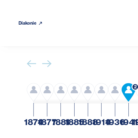
Diakonie
2
1874
1877
1881
1885
1888
1914
1936
1941
1