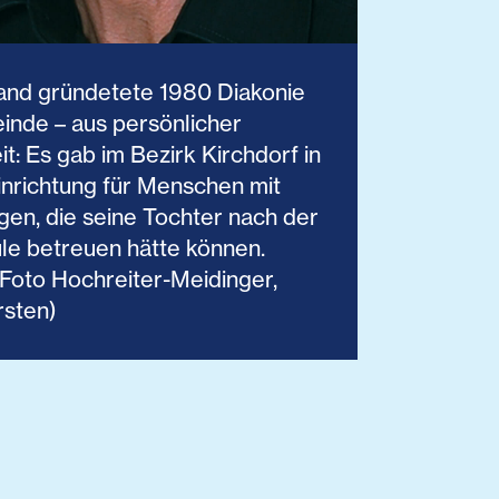
and gründetete 1980 Diakonie
inde – aus persönlicher
t: Es gab im Bezirk Kirchdorf in
nrichtung für Menschen mit
en, die seine Tochter nach der
le betreuen hätte können.
: Foto Hochreiter-Meidinger,
rsten)