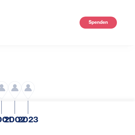
Spenden
001
2002
2023