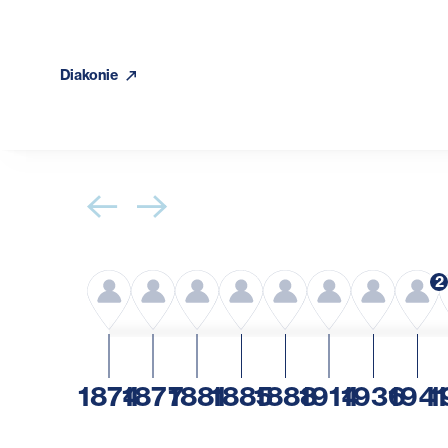
Diakonie
2
1874
1877
1881
1885
1888
1914
1936
1941
1