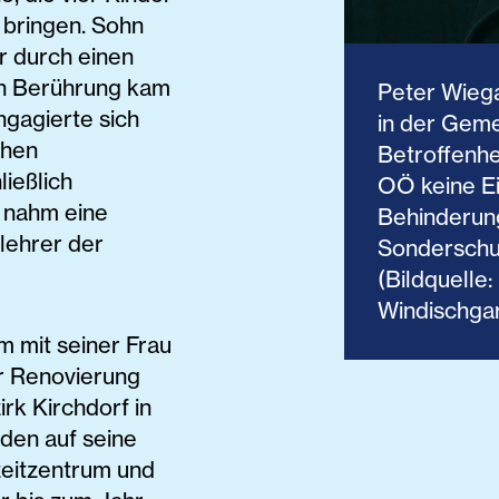
 bringen. Sohn
r durch einen
in Berührung kam
Peter Wieg
gagierte sich
in der Geme
chen
Betroffenhei
ließlich
OÖ keine Ei
 nahm eine
Behinderung
lehrer der
Sonderschu
(Bildquelle
Windischga
 mit seiner Frau
r Renovierung
rk Kirchdorf in
den auf seine
izeitzentrum und