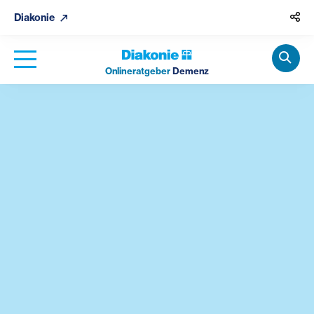
Diakonie
Onlineratgeber
Demenz