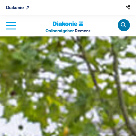
Diakonie
Onlineratgeber
Demenz