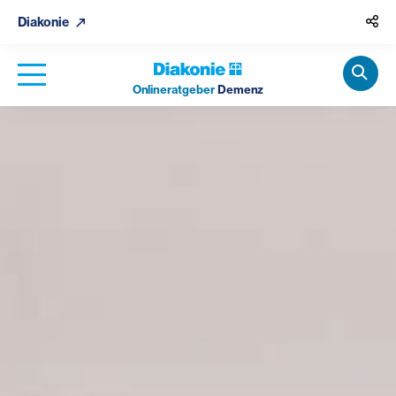
Diakonie
Onlineratgeber
Demenz