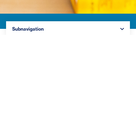
Navigation öffnen
Subnavigation
Du erwirbst wichtige Kenntnisse über die zentralen
Lebensfelder von Menschen mit Behinderung
(Wohnen, Arbeiten, Freizeit und Bildung) in Theorie &
Praxis. Während deiner theoretischen Ausbildung
absolvierst du nämlich auch Praktika in regionalen
Einrichtungen. Außerdem erhältst du die Qualifikation
als Pflegeassistent:in gemäß Gesundheits- und
Krankenpflegegesetz (GuKG).
Fach-Sozialbetreuer:in
Behindertenarbeit (Teilzeit)