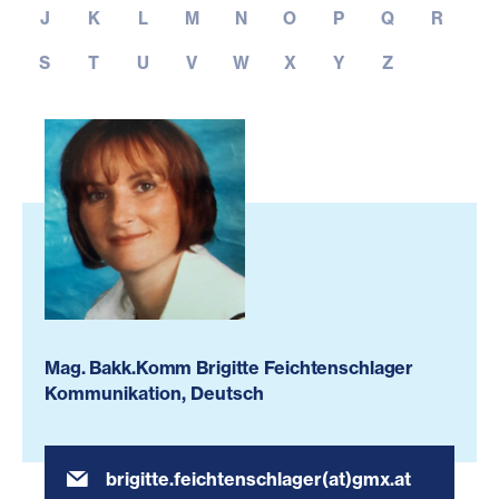
J
K
L
M
N
O
P
Q
R
S
T
U
V
W
X
Y
Z
Mag. Bakk.Komm Brigitte Feichtenschlager
Kommunikation, Deutsch
brigitte.feichtenschlager(at)gmx.at