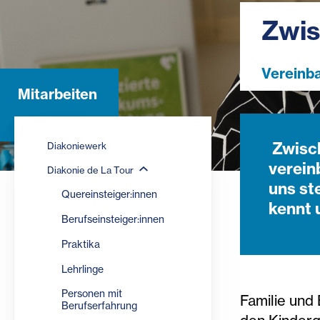
Zwis
Vereinba
Mitarbeiten
Zwisch
Diakoniewerk
verein
Diakonie de La Tour
uns st
Quereinsteiger:innen
kennt 
Berufseinsteiger:innen
Praktika
Lehrlinge
Personen mit
Familie und 
Berufserfahrung