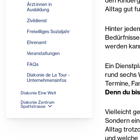
den Kinderg
Ärzt:innen in
Alltag gut f
Ausbildung
Zivildienst
Hinter jede
Freiwilliges Sozialjahr
Bedürfnisse
Ehrenamt
werden kann
Veranstaltungen
FAQs
Ein Dienstpl
rund sechs 
Diakonie de La Tour -
Unternehmensinfos
Termine, Fami
Denn du bist
Diakonie Eine Welt
Diakonie Zentrum
Spattstrasse
Vielleicht g
Sondern ein
Alltag trotz
und welche 