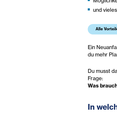
Möglichke
und vieles
Alle Vortei
Ein Neuanfan
du mehr Plan
Du musst dab
Frage:
Was brauch
In welc