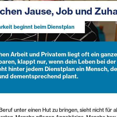
chen Jause, Job und Zuh
rkeit beginnt beim Dienstplan
en Arbeit und Privatem liegt oft ein ganze
baren, klappt nur, wenn dein Leben bei der
eht hinter jedem Dienstplan ein Mensch, de
und dementsprechend plant.
Beruf unter einen Hut zu bringen, sieht nicht für 