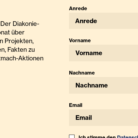
Anrede
Anrede
Der Diakonie-
onat über
n Projekten,
Vorname
n, Fakten zu
tmach-Aktionen
Nachname
Email
Ich stimme den
Datensc