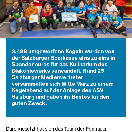
3.498 umgeworfene Kegeln wurden von
der Salzburger Sparkasse eins zu eins in
Spendeneuros für das Kulinarium des
Diakoniewerks verwandelt. Rund 25
Salzburger Medienvertreter
versammelten sich Mitte März zu einem
Kegelabend auf der Anlage des ASV
Salzburg und gaben ihr Bestes für den
guten Zweck.
Durchgesetzt hat sich das Team der Pongauer