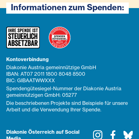
Informationen zum Spenden:
Kontoverbindung
Diakonie Austria gemeinnützige GmbH
IBAN: AT07 2011 1800 8048 8500
BIC: GIBAATWWXXX
Spendengütesiegel-Nummer der Diakonie Austria
gemeinnützigen GmbH: 05277
Die beschriebenen Projekte sind Beispiele für unsere
Arbeit und die Verwendung Ihrer Spende.
Diakonie Österreich auf Social
Instagram
Faceboo
Bl
Media