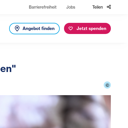
Barrierefreiheit
Jobs
Teilen
Angebot finden
Jetzt spenden
men"
©