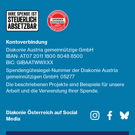
Kontoverbindung
Diakonie Austria gemeinnützige GmbH
IBAN: AT07 2011 1800 8048 8500
BIC: GIBAATWWXXX
Spendengütesiegel-Nummer der Diakonie Austria
gemeinnützigen GmbH: 05277
Die beschriebenen Projekte sind Beispiele für unsere
Arbeit und die Verwendung Ihrer Spende.
Diakonie Österreich auf Social
Instagram
Faceboo
Bl
Media