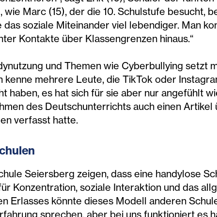
, wie Marc (15), der die 10. Schulstufe besucht, b
sie das soziale Miteinander viel lebendiger. Man 
chter Kontakte über Klassengrenzen hinaus.“
ynutzung und Themen wie Cyberbullying setzt ma
Ich kenne mehrere Leute, die TikTok oder Instagra
haben, es hat sich für sie aber nur angefühlt wie
ahmen des Deutschunterrichts auch einen Artikel
n verfasst hatte.
Schulen
hule Seiersberg zeigen, dass eine handylose Sch
ür Konzentration, soziale Interaktion und das all
en Erlasses könnte dieses Modell anderen Schulen
fahrung sprechen, aber bei uns funktioniert es h