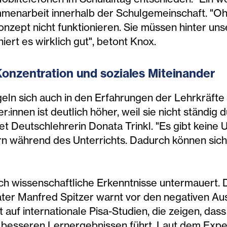
mmenarbeit innerhalb der Schulgemeinschaft. "Oh
nzept nicht funktionieren. Sie müssen hinter uns
niert es wirklich gut", betont Knox.
onzentration und soziales Miteinander
geln sich auch in den Erfahrungen der Lehrkräfte 
r:innen ist deutlich höher, weil sie nicht ständig
et Deutschlehrerin Donata Trinkl. "Es gibt keine
n während des Unterrichts. Dadurch können sich d
ch wissenschaftliche Erkenntnisse untermauert.
ter Manfred Spitzer warnt vor den negativen Au
 auf internationale Pisa-Studien, die zeigen, das
zu besseren Lernergebnissen führt. Laut dem Expe