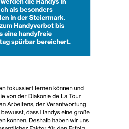
 werden die Handys in
ich als besonders
len in der Steiermark.
g zum Handyverbot bis
s eine handyfreie
tag spürbar bereichert.
en fokussiert lernen können und
die von der Diakonie de La Tour
igen Arbeitens, der Verantwortung
ns bewusst, dass Handys eine große
gen können. Deshalb haben wir uns
sentlicher Faktor für den Erfolg