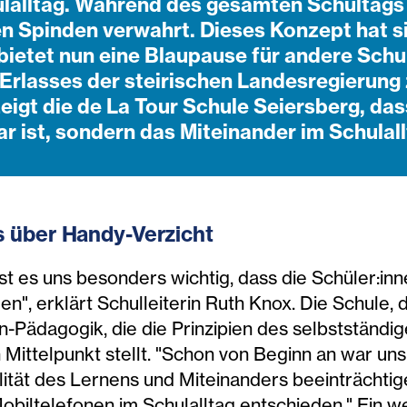
ulalltag. Während des gesamten Schultags
n Spinden verwahrt. Dieses Konzept hat s
bietet nun eine Blaupause für andere Schu
 Erlasses der steirischen Landesregierun
eigt die de La Tour Schule Seiersberg, das
r ist, sondern das Miteinander im Schulall
 über Handy-Verzicht
t es uns besonders wichtig, dass die Schüler:inn
n", erklärt Schulleiterin Ruth Knox. Die Schule, 
ton-Pädagogik, die die Prinzipien des selbstständ
en Mittelpunkt stellt. "Schon von Beginn an war u
lität des Lernens und Miteinanders beeinträchti
iltelefonen im Schulalltag entschieden." Ein we