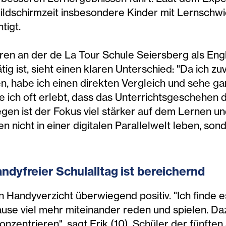
ildschirmzeit insbesondere Kinder mit Lernschwie
tigt.
hren an der de La Tour Schule Seiersberg als Engl
tig ist, sieht einen klaren Unterschied: "Da ich z
n, habe ich einen direkten Vergleich und sehe gan
 ich oft erlebt, dass das Unterrichtsgeschehen 
egen ist der Fokus viel stärker auf dem Lernen un
en nicht in einer digitalen Parallelwelt leben, so
ndyfreier Schulalltag ist bereichernd
n Handyverzicht überwiegend positiv. "Ich finde e
ause viel mehr miteinander reden und spielen. Dazu
nzentrieren", sagt Erik (10), Schüler der fünften