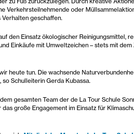
er zu Fuß zurückzulegen. Durch kreative Aktione
che Verkehrsteilnehmende oder Müllsammelaktion
 Verhalten geschaffen.
auf den Einsatz ökologischer Reinigungsmittel, re
und Einkäufe mit Umweltzeichen – stets mit dem Zi
wir heute tun. Die wachsende Naturverbundenheit
, so Schulleiterin Gerda Kubassa.
rt dem gesamten Team der de La Tour Schule Sonn
r das große Engagement im Einsatz für Klimasch