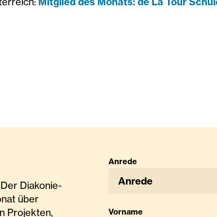
terreich:
Mitglied des Monats: de La Tour Schu
Anrede
Anrede
Der Diakonie-
onat über
n Projekten,
Vorname