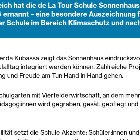
ich hat die de La Tour Schule Sonnenhaus 
ernannt – eine besondere Auszeichnung fü
er Schule im Bereich Klimaschutz und nach
 Gerda Kubassa zeigt das Sonnenhaus eindrucksv
ulalltag integriert werden können. Zahlreiche Pr
ung und Freude am Tun Hand in Hand gehen.
chulgarten mit Vierfelderwirtschaft, an dem mehr 
dagog:innen wird gegraben, gesät, gepflegt und 
lität setzt die Schule Akzente: Schüler:innen un