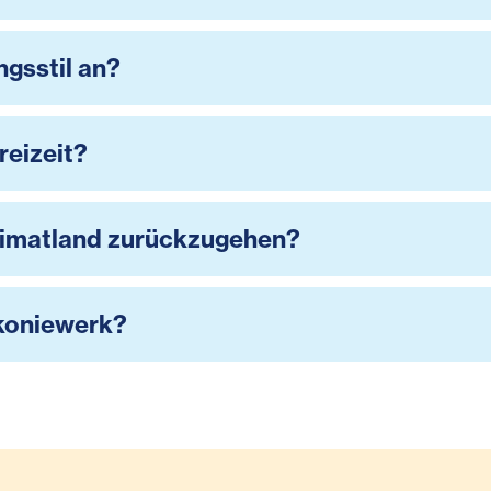
ngsstil an?
reizeit?
 Heimatland zurückzugehen?
koniewerk?