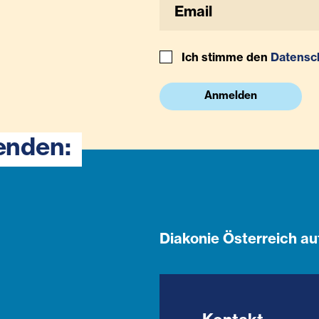
Ich stimme den
Datensc
Anmelden
enden:
Diakonie Österreich au