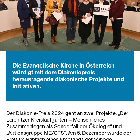
Die Evangelische Kirche in Österreich
würdigt mit dem Diakoniepreis
herausragende diakonische Projekte und
Initiativen.
Der Diakonie-Preis 2024 geht an zwei Projekte: „Der
Leibnitzer Kreislaufgarten – Menschliches
Zusammenlegen als Sonderfall der Ökologie“ und
„Aktionsgruppe ME/CFS“. Am 5. Dezember wurde der
Preis im Rahmen eines Empfangs der Synode