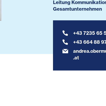
Leitung Kommunikation
Gesamtunternehmen
+43 7235 65 
+43 664 88 97
andrea.obermu
.at