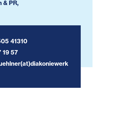
 & PR,
505 41310
 19 57
ehlner(at)diakoniewerk