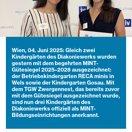
Wien, 04. Juni 2025: Gleich zwei
Kindergärten des Diakoniewerks wurden
gestern mit dem begehrten MINT-
Gütesiegel 2025–2028 ausgezeichnet:
der Betriebskindergarten RECA minis in
Wels sowie der Kindergarten Gosau. Mit
dem TGW Zwergennest, das bereits zuvor
mit dem Gütesiegel ausgezeichnet wurde,
sind nun drei Kindergärten des
Diakoniewerks offiziell als MINT-
Bildungseinrichtungen anerkannt.