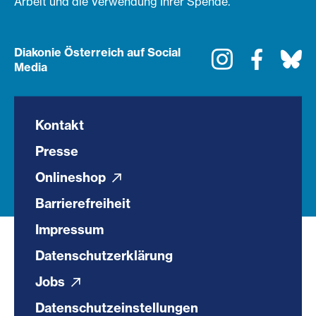
Arbeit und die Verwendung Ihrer Spende.
Diakonie Österreich auf Social
Instagram
Faceboo
Bl
Media
Kontakt
Presse
Onlineshop
Barrierefreiheit
Impressum
Datenschutzerklärung
Jobs
Datenschutzeinstellungen