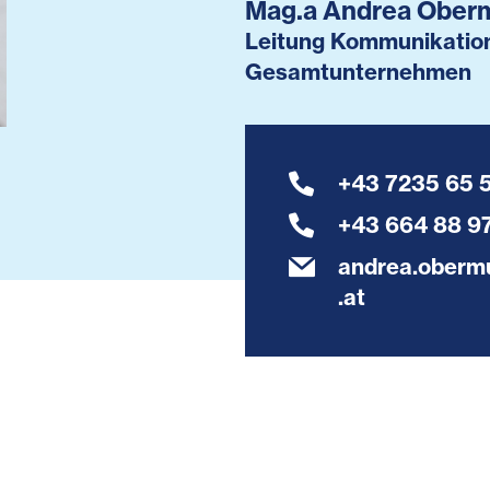
Mag.a Andrea Ober
Leitung Kommunikation
Gesamtunternehmen
+43 7235 65 
+43 664 88 97
andrea.obermu
.at