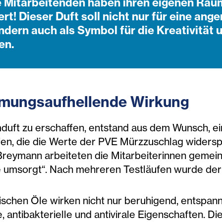
e Mitarbeitenden haben ihren eigenen Rau
rt! Dieser Duft soll nicht nur für eine a
ndern auch als Symbol für die Kreativitä
en.
mmungsaufhellende Wirkung
umduft zu erschaffen, entstand aus dem Wunsch,
en, die die Werte der PVE Mürzzuschlag widerspi
n Breymann arbeiteten die Mitarbeiterinnen geme
umsorgt“. Nach mehreren Testläufen wurde der Du
rischen Öle wirken nicht nur beruhigend, entspa
antibakterielle und antivirale Eigenschaften. D