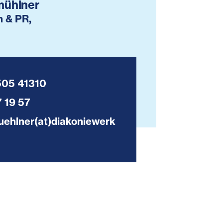
mühlner
 & PR,
505 41310
 19 57
ehlner(at)diakoniewerk