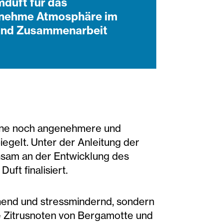
mduft für das
ngenehme Atmosphäre im
t und Zusammenarbeit
 eine noch angenehmere und
egelt. Unter der Anleitung der
insam an der Entwicklung des
ft finalisiert.
nnend und stressmindernd, sondern
ie Zitrusnoten von Bergamotte und