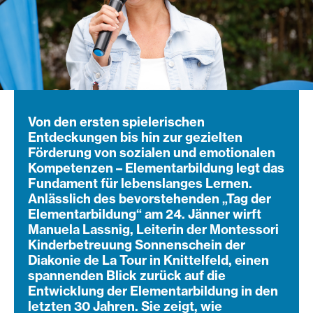
Von den ersten spielerischen
Entdeckungen bis hin zur gezielten
Förderung von sozialen und emotionalen
Kompetenzen – Elementarbildung legt das
Fundament für lebenslanges Lernen.
Anlässlich des bevorstehenden „Tag der
Elementarbildung“ am 24. Jänner wirft
Manuela Lassnig, Leiterin der Montessori
Kinderbetreuung Sonnenschein der
Diakonie de La Tour in Knittelfeld, einen
spannenden Blick zurück auf die
Entwicklung der Elementarbildung in den
letzten 30 Jahren. Sie zeigt, wie