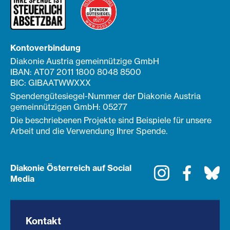
Kontoverbindung
Diakonie Austria gemeinnützige GmbH
IBAN: AT07 2011 1800 8048 8500
BIC: GIBAATWWXXX
Spendengütesiegel-Nummer der Diakonie Austria
gemeinnützigen GmbH: 05277
Die beschriebenen Projekte sind Beispiele für unsere
Arbeit und die Verwendung Ihrer Spende.
Diakonie Österreich auf Social
Instagram
Faceboo
Bl
Media
Kontakt