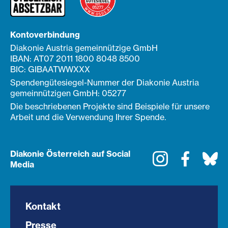
Kontoverbindung
Diakonie Austria gemeinnützige GmbH
IBAN: AT07 2011 1800 8048 8500
BIC: GIBAATWWXXX
Spendengütesiegel-Nummer der Diakonie Austria
gemeinnützigen GmbH: 05277
Die beschriebenen Projekte sind Beispiele für unsere
Arbeit und die Verwendung Ihrer Spende.
Diakonie Österreich auf Social
Instagram
Faceboo
Bl
Media
Kontakt
Presse