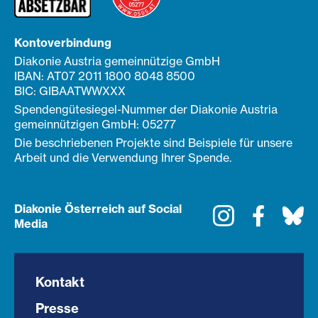
Kontoverbindung
Diakonie Austria gemeinnützige GmbH
IBAN: AT07 2011 1800 8048 8500
BIC: GIBAATWWXXX
Spendengütesiegel-Nummer der Diakonie Austria
gemeinnützigen GmbH: 05277
Die beschriebenen Projekte sind Beispiele für unsere
Arbeit und die Verwendung Ihrer Spende.
Diakonie Österreich auf Social
Instagram
Faceboo
Bl
Media
Kontakt
Presse