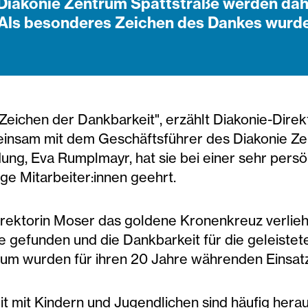
m Diakonie Zentrum Spattstraße werden dah
. Als besonderes Zeichen des Dankes wurd
Zeichen der Dankbarkeit", erzählt Diakonie-Direk
insam mit dem Geschäftsführer des Diakonie Zen
dung, Eva Rumplmayr, hat sie bei einer sehr persö
ge Mitarbeiter:innen geehrt.
rektorin Moser das goldene Kronenkreuz verliehe
 gefunden und die Dankbarkeit für die geleiste
äum wurden für ihren 20 Jahre währenden Einsatz 
beit mit Kindern und Jugendlichen sind häufig he