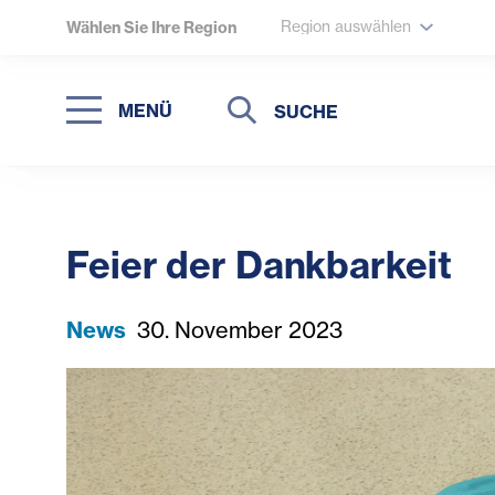
Region auswählen
Wählen Sie Ihre Region
Suche
Suche
MENÜ
Suchen
Feier der Dankbarkeit
News
30. November 2023