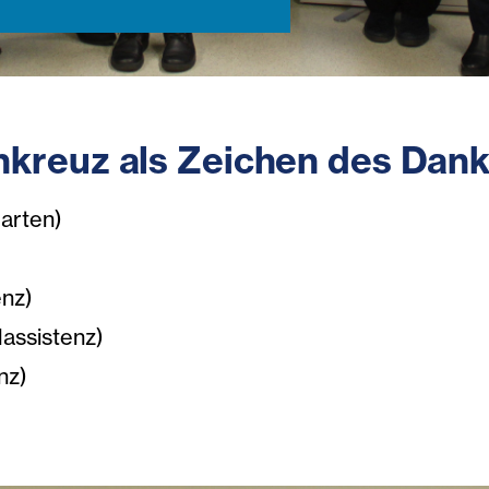
nkreuz als Zeichen des Dan
garten)
enz)
assistenz)
nz)